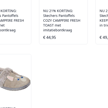
 KORTING:
NU 21% KORTING:
NU 2
s Pantoffels
Skechers Pantoffels
Skech
AMPFIRE FRESH
COZY CAMPFIRE FRESH
KEEP
met
TOAST met
in tr
ebontkraag
imitatiebontkraag
€ 44,95
€ 49