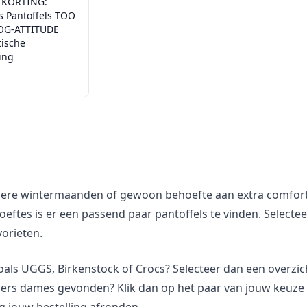
 KORTING:
s Pantoffels TOO
OG-ATTITUDE
tische
ing
re wintermaanden of gewoon behoefte aan extra comfort? B
ehoeftes is er een passend paar pantoffels te vinden. Select
vorieten.
oals UGGS, Birkenstock of Crocs? Selecteer dan een overzic
echers dames gevonden? Klik dan op het paar van jouw keuze