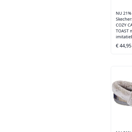
NU 21%
Skecher
COZY C
TOAST 
imitati
€ 44,95