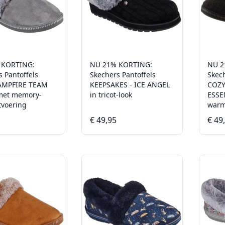
 KORTING:
NU 21% KORTING:
NU 2
s Pantoffels
Skechers Pantoffels
Skech
AMPFIRE TEAM
KEEPSAKES - ICE ANGEL
COZY
met memory-
in tricot-look
ESSE
tvoering
warm
€ 49,95
€ 49