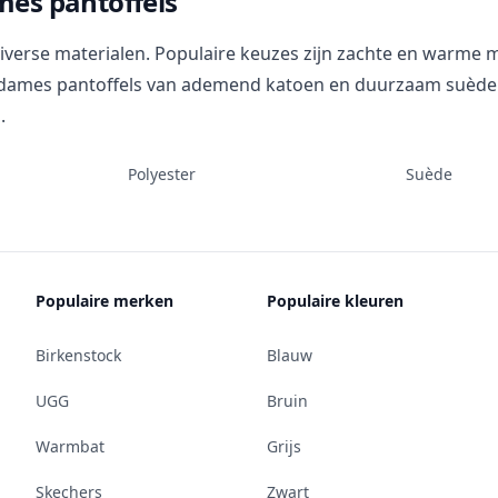
es pantoffels
rse materialen. Populaire keuzes zijn zachte en warme mat
s dames pantoffels van ademend katoen en duurzaam suède. 
.
Polyester
Suède
Populaire merken
Populaire kleuren
Birkenstock
Blauw
UGG
Bruin
Warmbat
Grijs
Skechers
Zwart