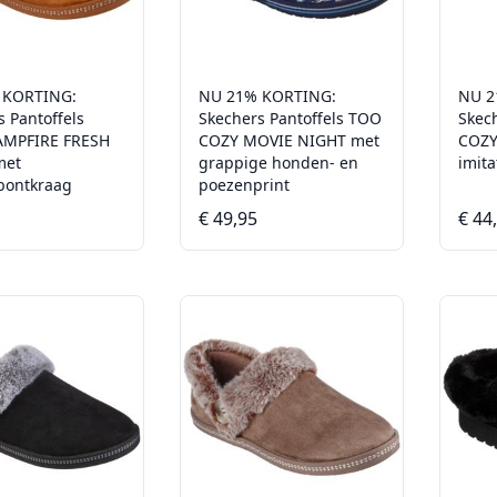
 KORTING:
NU 21% KORTING:
NU 2
s Pantoffels
Skechers Pantoffels TOO
Skec
AMPFIRE FRESH
COZY MOVIE NIGHT met
COZY
met
grappige honden- en
imit
ebontkraag
poezenprint
€ 49,95
€ 44