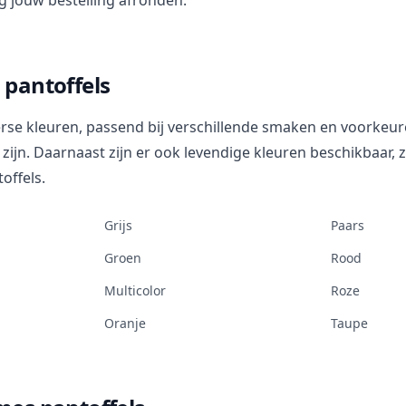
ig jouw bestelling afronden.
pantoffels
verse kleuren, passend bij verschillende smaken en voorkeu
ig zijn. Daarnaast zijn er ook levendige kleuren beschikbaar, 
offels.
Grijs
Paars
Groen
Rood
Multicolor
Roze
Oranje
Taupe