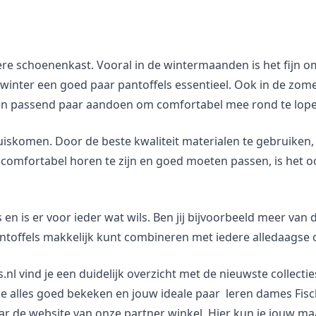
edere schoenenkast. Vooral in de wintermaanden is het fijn
de winter een goed paar pantoffels essentieel. Ook in de zo
d een passend paar aandoen om comfortabel mee rond te lop
komen. Door de beste kwaliteit materialen te gebruiken, wil
comfortabel horen te zijn en goed moeten passen, is het oo
en is er voor ieder wat wils. Ben jij bijvoorbeeld meer van de
antoffels makkelijk kunt combineren met iedere alledaagse o
nl vind je een duidelijk overzicht met de nieuwste collectie
b je alles goed bekeken en jouw ideale paar leren dames Fis
 de website van onze partner winkel. Hier kun je jouw maa