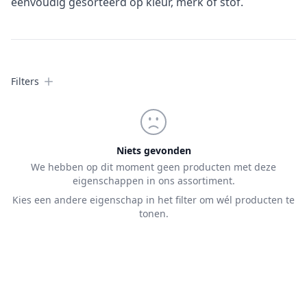
eenvoudig gesorteerd op kleur, merk of stof.
Filters
Filters
Products
Niets gevonden
We hebben op dit moment geen producten met deze
eigenschappen in ons assortiment.
Kies een andere eigenschap in het filter om wél producten te
tonen.